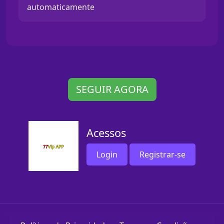
automaticamente
SEGUIR AGORA
Acessos
Login
Registrar-se