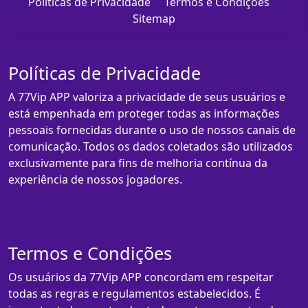
Políticas de Privacidade
Termos e Condições
Sitemap
Políticas de Privacidade
A 77Vip APP valoriza a privacidade de seus usuários e
está empenhada em proteger todas as informações
pessoais fornecidas durante o uso de nossos canais de
comunicação. Todos os dados coletados são utilizados
exclusivamente para fins de melhoria contínua da
experiência de nossos jogadores.
Termos e Condições
Os usuários da 77Vip APP concordam em respeitar
todas as regras e regulamentos estabelecidos. É