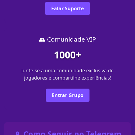
Falar Suporte
👥 Comunidade VIP
1000+
Junte-se a uma comunidade exclusiva de
jogadores e compartilhe experiências!
Entrar Grupo
📱 Como Seguir no Telegram