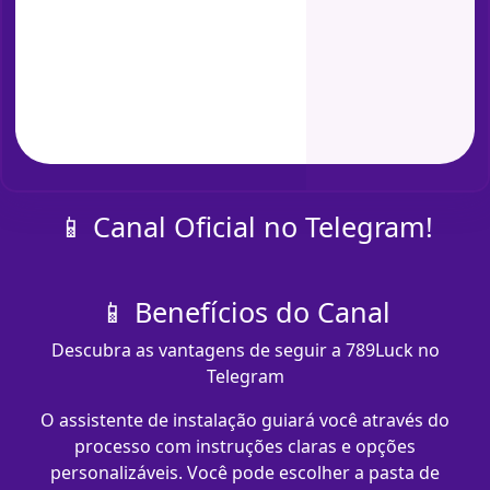
📱 Canal Oficial no Telegram!
📱 Benefícios do Canal
Descubra as vantagens de seguir a 789Luck no
Telegram
O assistente de instalação guiará você através do
processo com instruções claras e opções
personalizáveis. Você pode escolher a pasta de