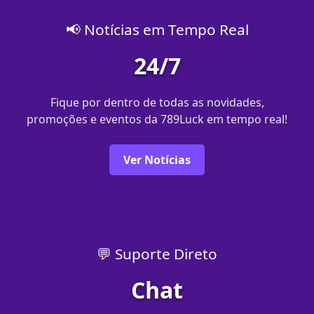
📢 Notícias em Tempo Real
24/7
Fique por dentro de todas as novidades,
promoções e eventos da 789Luck em tempo real!
Ver Notícias
💬 Suporte Direto
Chat