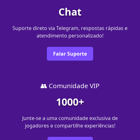
Chat
Suporte direto via Telegram, respostas rápidas e
atendimento personalizado!
Falar Suporte
👥 Comunidade VIP
1000+
Junte-se a uma comunidade exclusiva de
jogadores e compartilhe experiências!