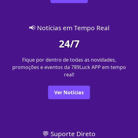
📢 Notícias em Tempo Real
24/7
Fique por dentro de todas as novidades,
promoções e eventos da 789Luck APP em tempo
real!
Ver Notícias
💬 Suporte Direto