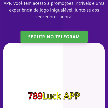
APP, você tem acesso a promoções incríveis e uma
experiência de jogo inigualável. Junte-se aos
vencedores agora!
SEGUIR NO TELEGRAM