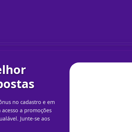
elhor
postas
ônus no cadastro e em
m acesso a promoções
ualável. Junte-se aos