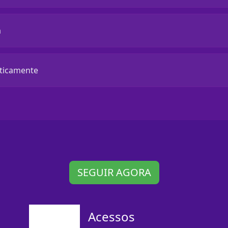
a
aticamente
SEGUIR AGORA
Acessos