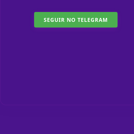
SEGUIR NO TELEGRAM