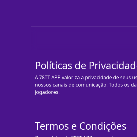
Políticas de Privacida
A 78TT APP valoriza a privacidade de seus 
nossos canais de comunicação. Todos os dad
jogadores.
Termos e Condições