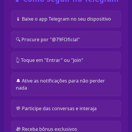
📱 Baixe o app Telegram no seu dispositivo
🔍 Procure por "@79FOficial"
👆 Toque em "Entrar" ou "Join"
🔔 Ative as notificações para não perder
nada
💬 Participe das conversas e interaja
🎁 Receba bônus exclusivos