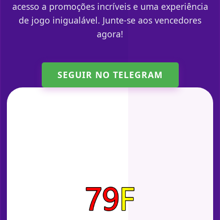
acesso a promoções incríveis e uma experiência
de jogo inigualável. Junte-se aos vencedores
agora!
SEGUIR NO TELEGRAM