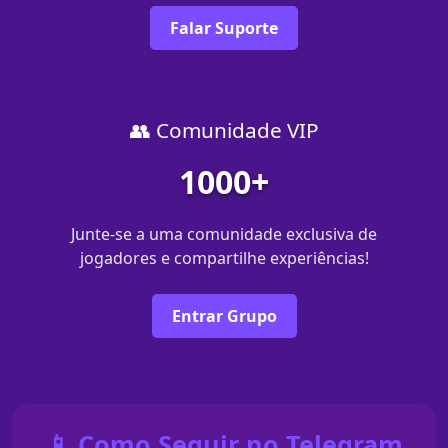
Falar Suporte
👥 Comunidade VIP
1000+
Junte-se a uma comunidade exclusiva de
jogadores e compartilhe experiências!
Entrar Grupo
📱 Como Seguir no Telegram