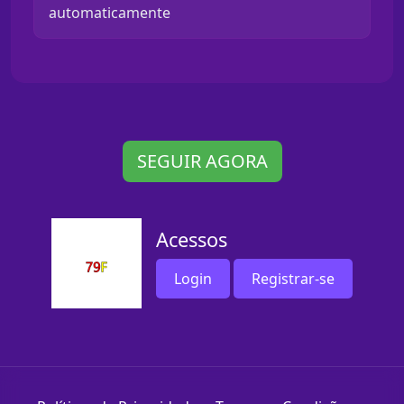
automaticamente
SEGUIR AGORA
Acessos
Login
Registrar-se