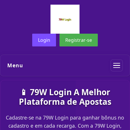
Login
Registrar-se
Menu
📱 79W Login A Melhor
Plataforma de Apostas
Cadastre-se na 79W Login para ganhar bônus no
cadastro e em cada recarga. Com a 79W Login,