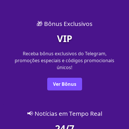
🎁 Bônus Exclusivos
VIP
Receba bônus exclusivos do Telegram,
promoções especiais e códigos promocionais
únicos!
Ver Bônus
📢 Notícias em Tempo Real
24/7