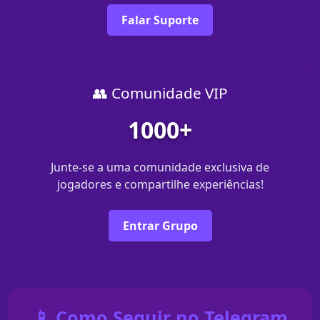
Falar Suporte
👥 Comunidade VIP
1000+
Junte-se a uma comunidade exclusiva de
jogadores e compartilhe experiências!
Entrar Grupo
📱 Como Seguir no Telegram