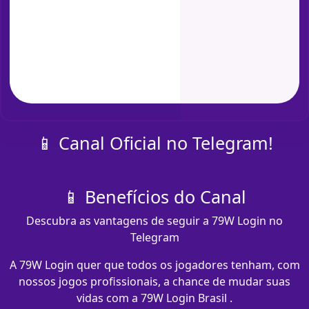
📱 Canal Oficial no Telegram!
📱 Benefícios do Canal
Descubra as vantagens de seguir a 79W Login no
Telegram
A 79W Login quer que todos os jogadores tenham, com
nossos jogos profissionais, a chance de mudar suas
vidas com a 79W Login Brasil .