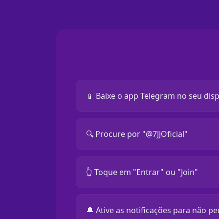
📱 Baixe o app Telegram no seu disp
🔍 Procure por "@7JJOficial"
👆 Toque em "Entrar" ou "Join"
🔔 Ative as notificações para não p