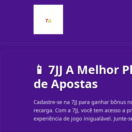
📱 7JJ A Melhor 
de Apostas
Cadastre-se na 7JJ para ganhar bônus n
recarga. Com a 7JJ, você tem acesso a p
experiência de jogo inigualável. Junte-