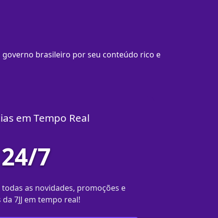
do governo brasileiro por seu conteúdo rico e
cias em Tempo Real
24/7
e todas as novidades, promoções e
 da 7JJ em tempo real!