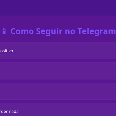
📱 Como Seguir no Telegram
ositivo
erder nada