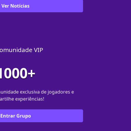
Ver Notícias
Comunidade VIP
1000+
unidade exclusiva de jogadores e
rtilhe experiências!
Entrar Grupo