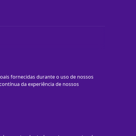
soais fornecidas durante o uso de nossos
 contínua da experiência de nossos