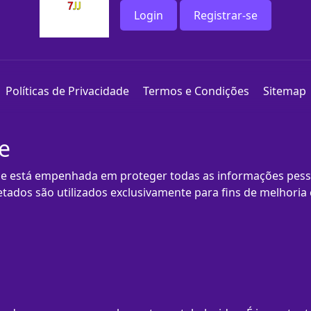
Login
Registrar-se
Políticas de Privacidade
Termos e Condições
Sitemap
de
ios e está empenhada em proteger todas as informações pes
tados são utilizados exclusivamente para fins de melhoria