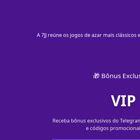
A 7JJ reúne os jogos de azar mais clássicos 
🎁 Bônus Exclu
VIP
Receba bônus exclusivos do Telegra
e códigos promocionai