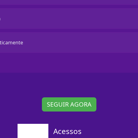
a
aticamente
SEGUIR AGORA
Acessos