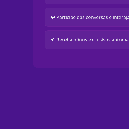
💬 Participe das conversas e interaj
🎁 Receba bônus exclusivos autom