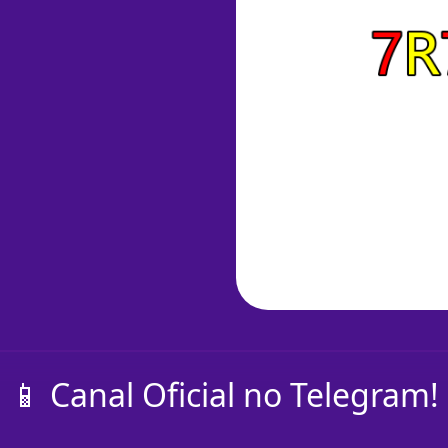
📱 Canal Oficial no Telegram!