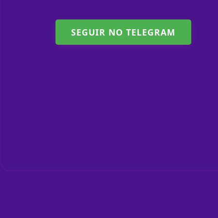
SEGUIR NO TELEGRAM