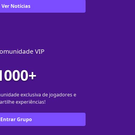
Ver Notícias
Comunidade VIP
1000+
unidade exclusiva de jogadores e
rtilhe experiências!
Entrar Grupo