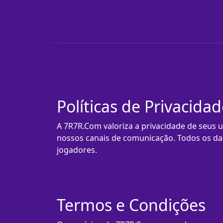
Políticas de Privacida
A 7R7R.Com valoriza a privacidade de seus
nossos canais de comunicação. Todos os dad
jogadores.
Termos e Condições