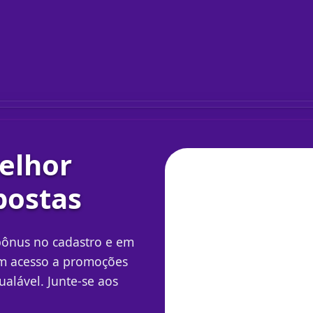
elhor
postas
bônus no cadastro e em
em acesso a promoções
ualável. Junte-se aos