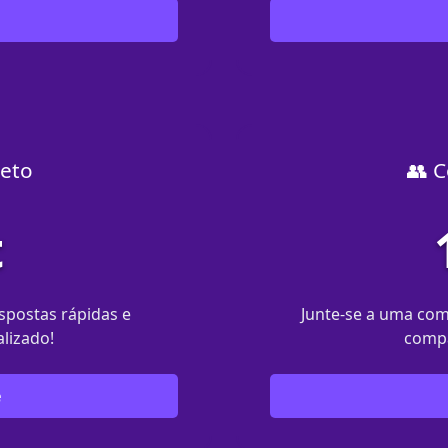
reto
👥 
t
espostas rápidas e
Junte-se a uma com
lizado!
compa
e