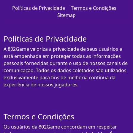
Políticas de Privacidade
Termos e Condições
Sitemap
Políticas de Privacidade
A 802Game valoriza a privacidade de seus usuários e
está empenhada em proteger todas as informações
pessoais fornecidas durante o uso de nossos canais de
comunicação. Todos os dados coletados são utilizados
exclusivamente para fins de melhoria contínua da
experiência de nossos jogadores.
Termos e Condições
Os usuários da 802Game concordam em respeitar