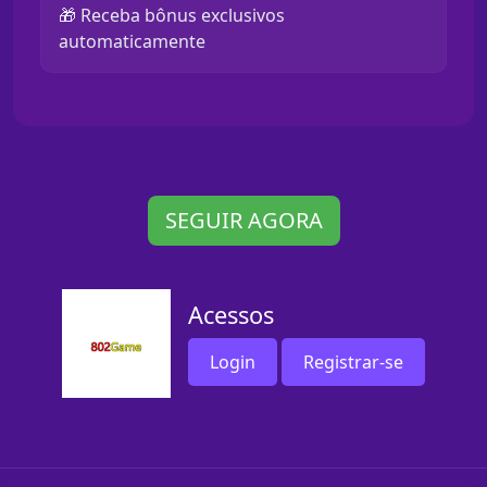
🎁 Receba bônus exclusivos
automaticamente
SEGUIR AGORA
Acessos
Login
Registrar-se