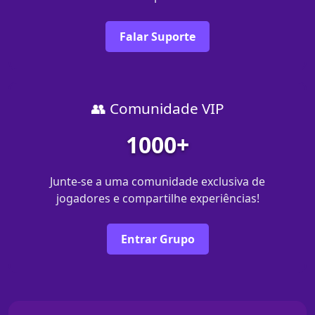
Falar Suporte
👥 Comunidade VIP
1000+
Junte-se a uma comunidade exclusiva de
jogadores e compartilhe experiências!
Entrar Grupo