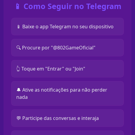
📱 Como Seguir no Telegram
📱 Baixe o app Telegram no seu dispositivo
🔍 Procure por "@802GameOficial"
👆 Toque em "Entrar" ou "Join"
🔔 Ative as notificações para não perder
nada
💬 Participe das conversas e interaja