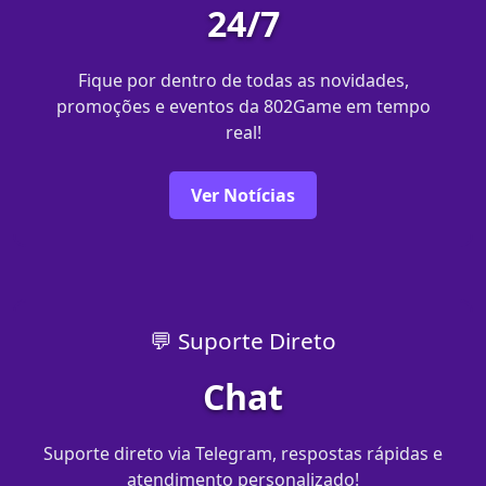
24/7
Fique por dentro de todas as novidades,
promoções e eventos da 802Game em tempo
real!
Ver Notícias
💬 Suporte Direto
Chat
Suporte direto via Telegram, respostas rápidas e
atendimento personalizado!