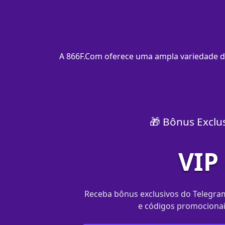
A 866F.Com oferece uma ampla variedade de
🎁 Bônus Exclu
VIP
Receba bônus exclusivos do Telegra
e códigos promocionai