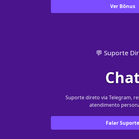
Ver Bônus
💬 Suporte Di
Cha
Suporte direto via Telegram, r
atendimento persona
Falar Suport