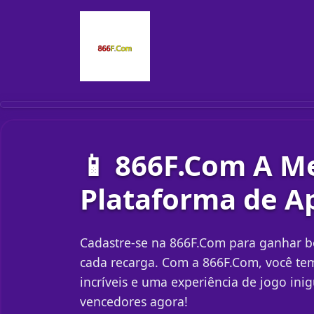
📱 866F.Com A M
Plataforma de A
Cadastre-se na 866F.Com para ganhar b
cada recarga. Com a 866F.Com, você te
incríveis e uma experiência de jogo inig
vencedores agora!