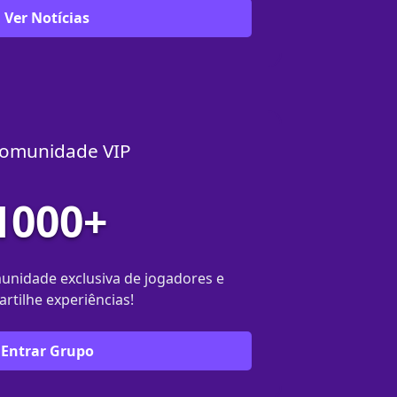
Ver Notícias
Comunidade VIP
1000+
unidade exclusiva de jogadores e
rtilhe experiências!
Entrar Grupo