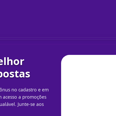
elhor
postas
ônus no cadastro e em
m acesso a promoções
ualável. Junte-se aos