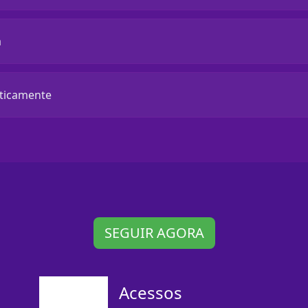
a
aticamente
SEGUIR AGORA
Acessos