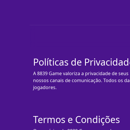
Políticas de Privacida
A 8839 Game valoriza a privacidade de seu
nossos canais de comunicação. Todos os dad
jogadores.
Termos e Condições