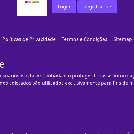
Login
Registrar-se
Políticas de Privacidade
Termos e Condições
Sitemap
de
s usuários e está empenhada em proteger todas as informaç
os coletados são utilizados exclusivamente para fins de m