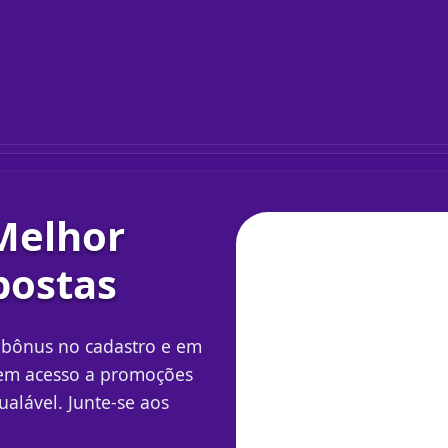
Melhor
postas
 bônus no cadastro e em
tem acesso a promoções
ualável. Junte-se aos