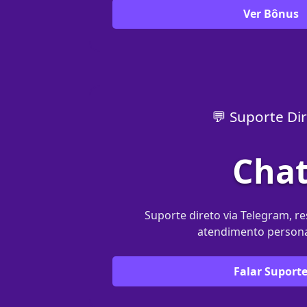
Ver Bônus
💬 Suporte Di
Cha
Suporte direto via Telegram, r
atendimento persona
Falar Suport