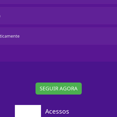
a
aticamente
SEGUIR AGORA
Acessos