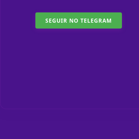
SEGUIR NO TELEGRAM