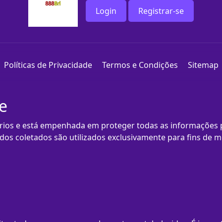
Login
Registrar-se
Políticas de Privacidade
Termos e Condições
Sitemap
de
uários e está empenhada em proteger todas as informações 
os coletados são utilizados exclusivamente para fins de m