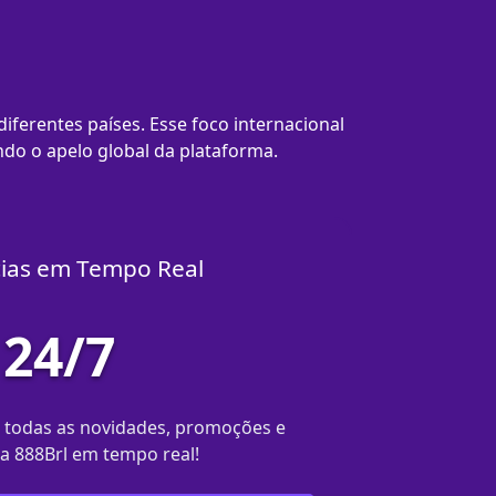
iferentes países. Esse foco internacional
do o apelo global da plataforma.
cias em Tempo Real
24/7
e todas as novidades, promoções e
a 888Brl em tempo real!