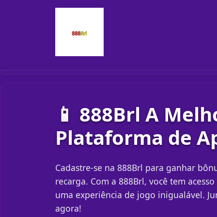
📱 888Brl A Melh
Plataforma de A
Cadastre-se na 888Brl para ganhar bôn
recarga. Com a 888Brl, você tem acesso 
uma experiência de jogo inigualável. J
agora!