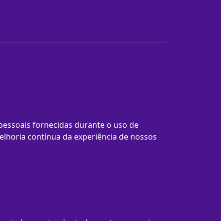
pessoais fornecidas durante o uso de
elhoria contínua da experiência de nossos