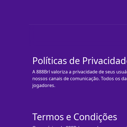
Políticas de Privacida
A 888Brl valoriza a privacidade de seus us
nossos canais de comunicação. Todos os dad
jogadores.
Termos e Condições