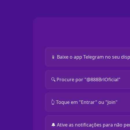
📱 Baixe o app Telegram no seu disp
🔍 Procure por "@888BrlOficial"
👆 Toque em "Entrar" ou "Join"
🔔 Ative as notificações para não p