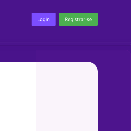
Login
Registrar-se