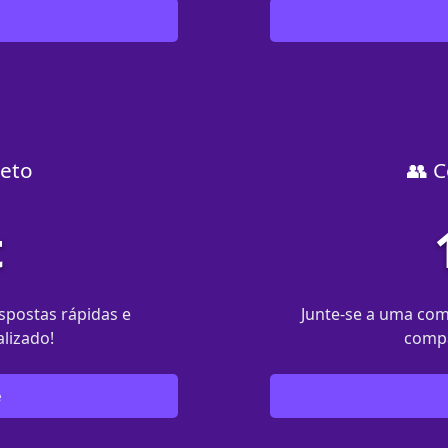
reto
👥 
t
espostas rápidas e
Junte-se a uma com
lizado!
compa
e