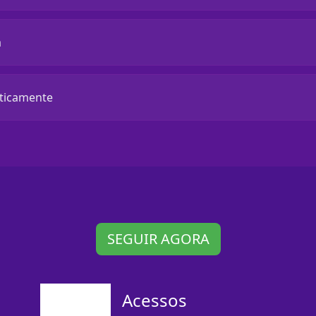
a
aticamente
SEGUIR AGORA
Acessos