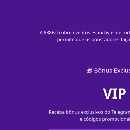
A 888Brl cobre eventos esportivos de tod
permite que os apostadores faça
🎁 Bônus Exclu
VIP
Receba bônus exclusivos do Telegra
e códigos promocionai