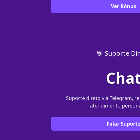
Ver Bônus
💬 Suporte Di
Cha
Suporte direto via Telegram, r
atendimento persona
Falar Suport