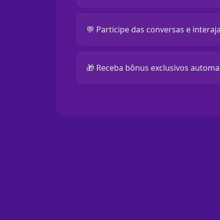
💬 Participe das conversas e interaj
🎁 Receba bônus exclusivos autom