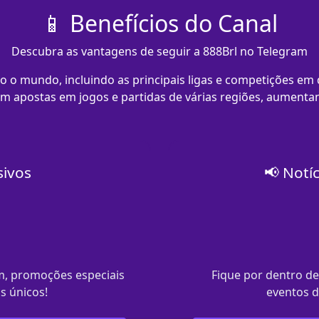
📱 Benefícios do Canal
Descubra as vantagens de seguir a 888Brl no Telegram
o o mundo, incluindo as principais ligas e competições em d
m apostas em jogos e partidas de várias regiões, aumentan
sivos
📢 Notí
m, promoções especiais
Fique por dentro d
s únicos!
eventos d