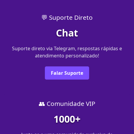
💬 Suporte Direto
Chat
Suporte direto via Telegram, respostas rápidas e
atendimento personalizado!
Falar Suporte
👥 Comunidade VIP
1000+