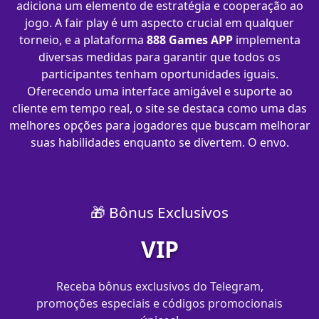
adiciona um elemento de estratégia e cooperação ao
jogo. A fair play é um aspecto crucial em qualquer
torneio, e a plataforma
888 Games APP
implementa
diversas medidas para garantir que todos os
participantes tenham oportunidades iguais.
Oferecendo uma interface amigável e suporte ao
cliente em tempo real, o site se destaca como uma das
melhores opções para jogadores que buscam melhorar
suas habilidades enquanto se divertem. O envo.
🎁 Bônus Exclusivos
VIP
Receba bônus exclusivos do Telegram,
promoções especiais e códigos promocionais