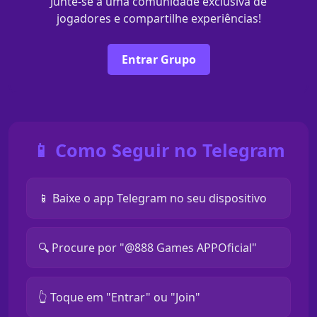
Junte-se a uma comunidade exclusiva de
jogadores e compartilhe experiências!
Entrar Grupo
📱 Como Seguir no Telegram
📱 Baixe o app Telegram no seu dispositivo
🔍 Procure por "@888 Games APPOficial"
👆 Toque em "Entrar" ou "Join"