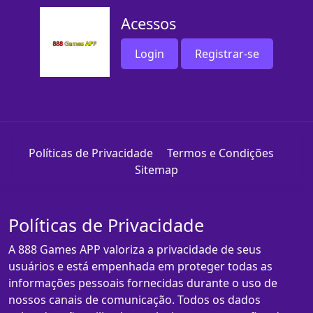
Acessos
Login
Registrar-se
Políticas de Privacidade
Termos e Condições
Sitemap
Políticas de Privacidade
A 888 Games APP valoriza a privacidade de seus
usuários e está empenhada em proteger todas as
informações pessoais fornecidas durante o uso de
nossos canais de comunicação. Todos os dados