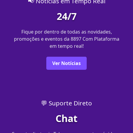
📢 Notícias em Tempo Real
24/7
Fique por dentro de todas as novidades,
promoções e eventos da 8897 Com Plataforma
em tempo real!
Ver Notícias
💬 Suporte Direto
Chat