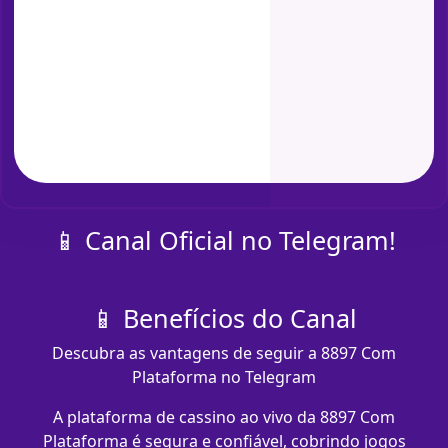
📱 Canal Oficial no Telegram!
📱 Benefícios do Canal
Descubra as vantagens de seguir a 8897 Com
Plataforma no Telegram
A plataforma de cassino ao vivo da 8897 Com
Plataforma é segura e confiável, cobrindo jogos