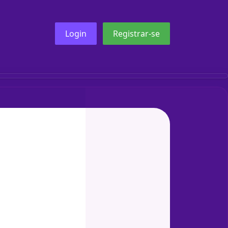
Login
Registrar-se