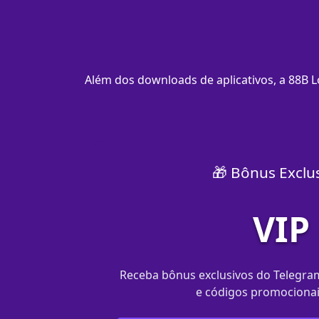
Além dos downloads de aplicativos, a 88B 
🎁 Bônus Exclu
VIP
Receba bônus exclusivos do Telegra
e códigos promocionai