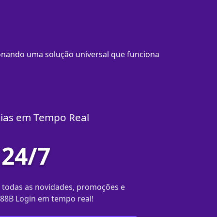
ionando uma solução universal que funciona
cias em Tempo Real
24/7
e todas as novidades, promoções e
 88B Login em tempo real!