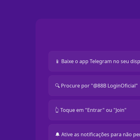
📱 Baixe o app Telegram no seu disp
🔍 Procure por "@88B LoginOficial"
👆 Toque em "Entrar" ou "Join"
🔔 Ative as notificações para não p