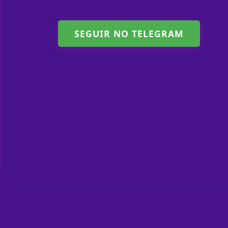
SEGUIR NO TELEGRAM