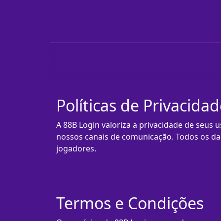
Políticas de Privacida
A 88B Login valoriza a privacidade de seus
nossos canais de comunicação. Todos os dad
jogadores.
Termos e Condições