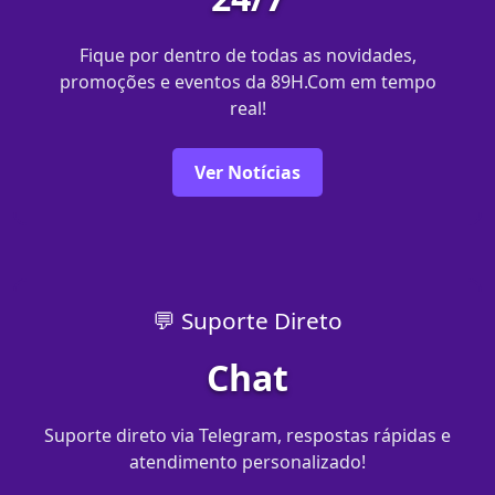
Fique por dentro de todas as novidades,
promoções e eventos da 89H.Com em tempo
real!
Ver Notícias
💬 Suporte Direto
Chat
Suporte direto via Telegram, respostas rápidas e
atendimento personalizado!