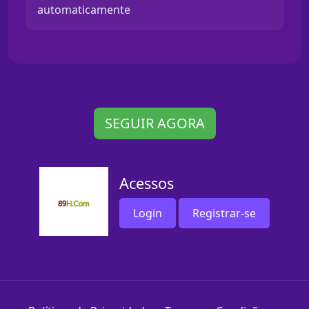
automaticamente
SEGUIR AGORA
Acessos
Login
Registrar-se