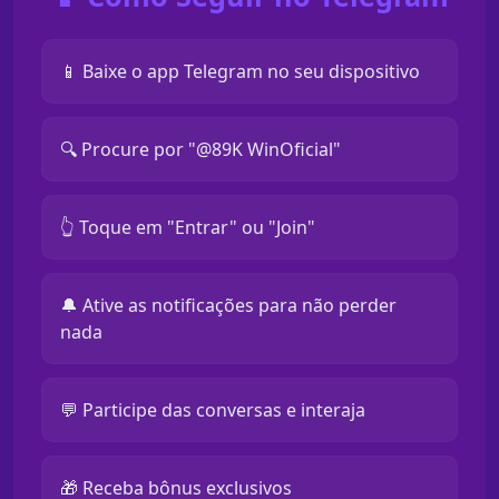
📱 Baixe o app Telegram no seu dispositivo
🔍 Procure por "@89K WinOficial"
👆 Toque em "Entrar" ou "Join"
🔔 Ative as notificações para não perder
nada
💬 Participe das conversas e interaja
🎁 Receba bônus exclusivos