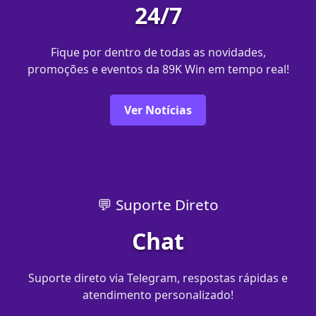
24/7
Fique por dentro de todas as novidades,
promoções e eventos da 89K Win em tempo real!
Ver Notícias
💬 Suporte Direto
Chat
Suporte direto via Telegram, respostas rápidas e
atendimento personalizado!