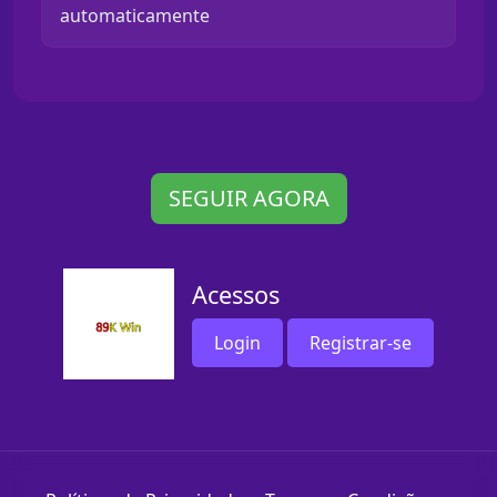
automaticamente
SEGUIR AGORA
Acessos
Login
Registrar-se