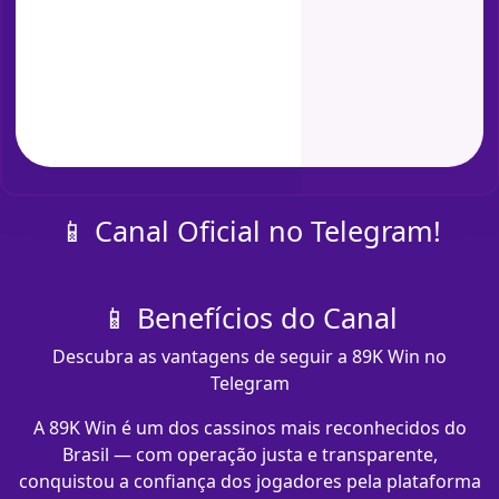
📱 Canal Oficial no Telegram!
📱 Benefícios do Canal
Descubra as vantagens de seguir a 89K Win no
Telegram
A 89K Win é um dos cassinos mais reconhecidos do
Brasil — com operação justa e transparente,
conquistou a confiança dos jogadores pela plataforma