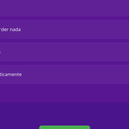
erder nada
a
aticamente