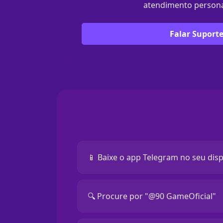
atendimento persona
Falar Suport
📱 Baixe o app Telegram no seu disp
🔍 Procure por "@90 GameOficial"