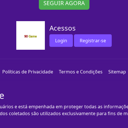
SEGUIR AGORA
Acessos
Login
Registrar-se
Políticas de Privacidade
Termos e Condições
Sitemap
de
usuários e está empenhada em proteger todas as informaçõe
os coletados são utilizados exclusivamente para fins de m