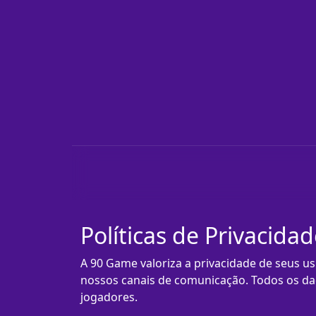
Políticas de Privacida
A 90 Game valoriza a privacidade de seus 
nossos canais de comunicação. Todos os dad
jogadores.