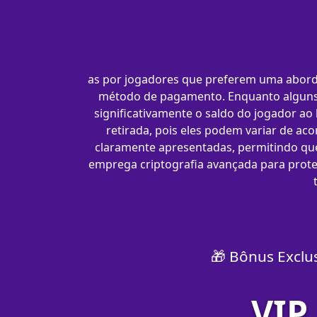
as por jogadores que preferem uma aborda
método de pagamento. Enquanto alguns 
significativamente o saldo do jogador ao
retirada, pois eles podem variar de a
claramente apresentadas, permitindo que
emprega criptografia avançada para proteg
🎁 Bônus Exclu
VIP