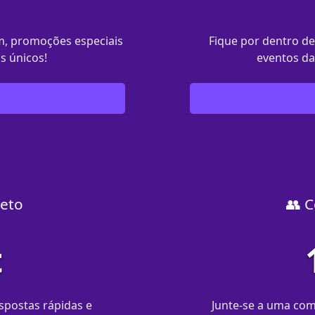
m, promoções especiais
Fique por dentro d
s únicos!
eventos da
reto
👥 
t
espostas rápidas e
Junte-se a uma com