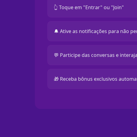
👆 Toque em "Entrar" ou "Join"
🔔 Ative as notificações para não p
💬 Participe das conversas e interaj
🎁 Receba bônus exclusivos autom