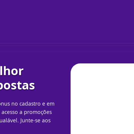
lhor
postas
ônus no cadastro e em
m acesso a promoções
ualável. Junte-se aos