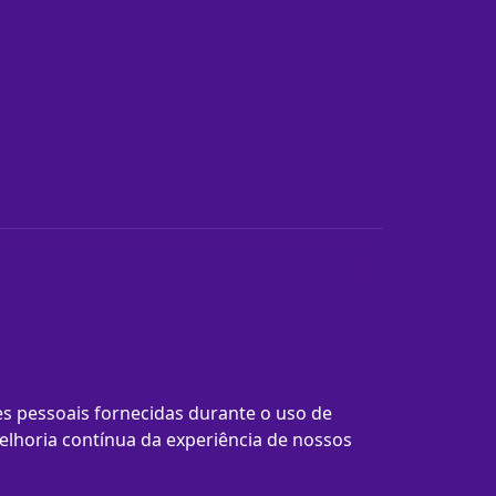
s pessoais fornecidas durante o uso de
elhoria contínua da experiência de nossos