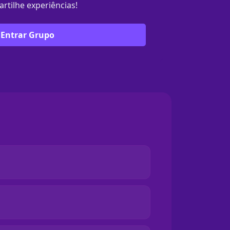
rtilhe experiências!
Entrar Grupo