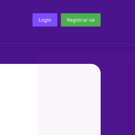
Login
Registrar-se