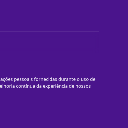
ações pessoais fornecidas durante o uso de
elhoria contínua da experiência de nossos