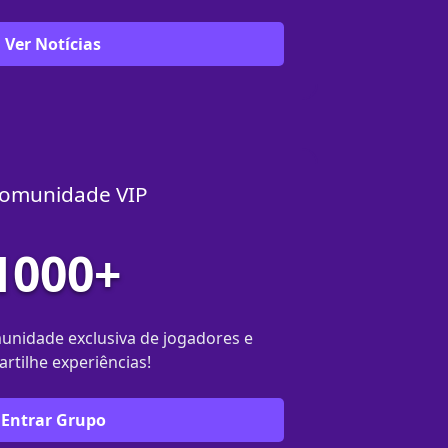
Ver Notícias
Comunidade VIP
1000+
unidade exclusiva de jogadores e
rtilhe experiências!
Entrar Grupo