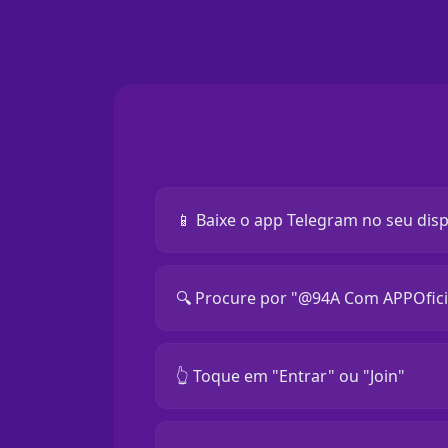
📱 Baixe o app Telegram no seu disp
🔍 Procure por "@94A Com APPOfici
👆 Toque em "Entrar" ou "Join"