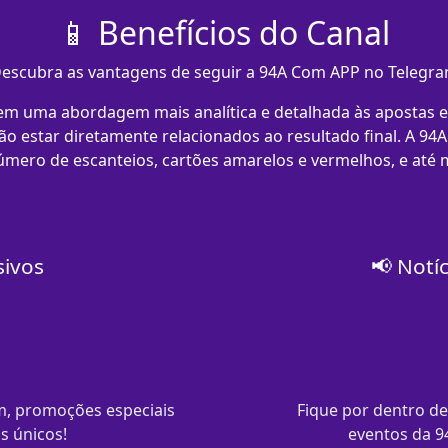
📱 Benefícios do Canal
escubra as vantagens de seguir a 94A Com APP no Telegr
cem uma abordagem mais analítica e detalhada às apostas 
ão estar diretamente relacionados ao resultado final. A 9
 número de escanteios, cartões amarelos e vermelhos, e até
sivos
📢 Notí
m, promoções especiais
Fique por dentro d
s únicos!
eventos da 9