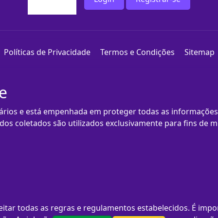
Políticas de Privacidade
Termos e Condições
Sitemap
de
suários e está empenhada em proteger todas as informações
os coletados são utilizados exclusivamente para fins de m
tar todas as regras e regulamentos estabelecidos. É impor