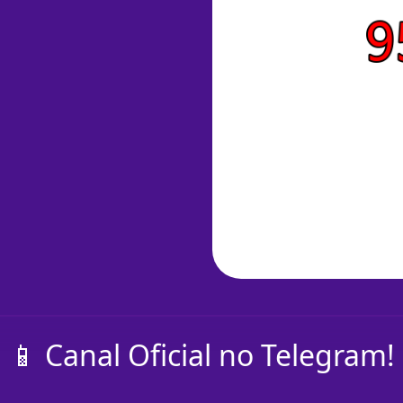
📱 Canal Oficial no Telegram!