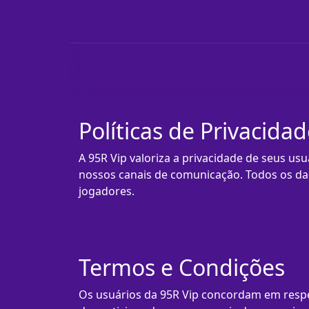
Políticas de Privacida
A 95R Vip valoriza a privacidade de seus u
nossos canais de comunicação. Todos os dad
jogadores.
Termos e Condições
Os usuários da 95R Vip concordam em respei