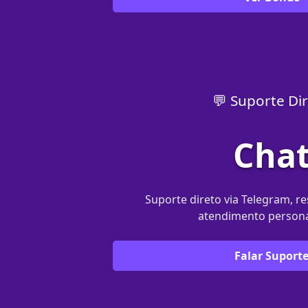
💬 Suporte Di
Cha
Suporte direto via Telegram, r
atendimento persona
Falar Suport