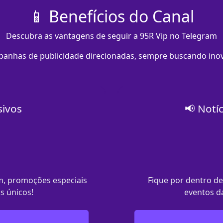
📱 Benefícios do Canal
Descubra as vantagens de seguir a 95R Vip no Telegram
mpanhas de publicidade direcionadas, sempre buscando ino
sivos
📢 Notí
m, promoções especiais
Fique por dentro d
s únicos!
eventos d