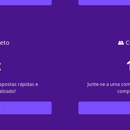
reto
👥 
t
espostas rápidas e
Junte-se a uma com
lizado!
compa
e