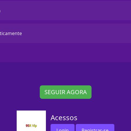
a
aticamente
SEGUIR AGORA
Acessos
Login
Registrar-se