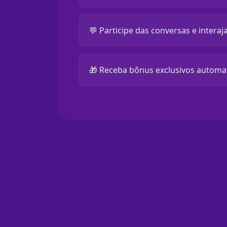
💬 Participe das conversas e interaj
🎁 Receba bônus exclusivos autom