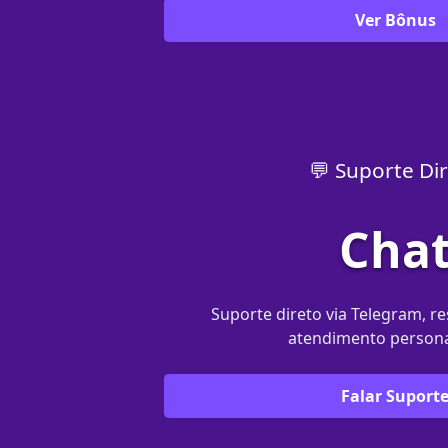
Ver Bônus
💬 Suporte Di
Cha
Suporte direto via Telegram, r
atendimento persona
Falar Suport