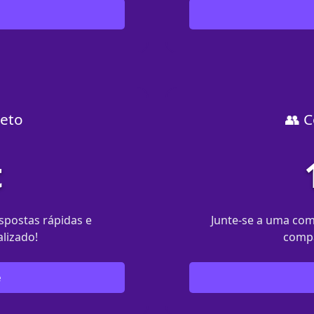
reto
👥 
t
espostas rápidas e
Junte-se a uma com
lizado!
compa
e