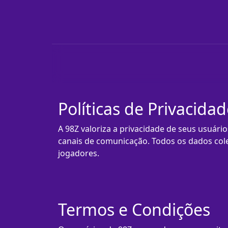
Políticas de Privacida
A 98Z valoriza a privacidade de seus usuár
canais de comunicação. Todos os dados cole
jogadores.
Termos e Condições