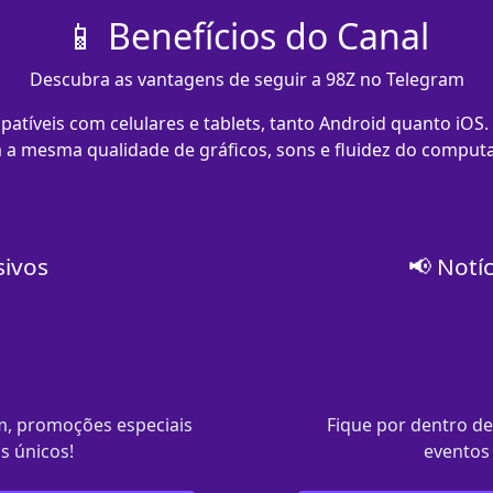
📱 Benefícios do Canal
Descubra as vantagens de seguir a 98Z no Telegram
atíveis com celulares e tablets, tanto Android quanto iOS. 
 a mesma qualidade de gráficos, sons e fluidez do computa
sivos
📢 Notí
m, promoções especiais
Fique por dentro d
s únicos!
eventos