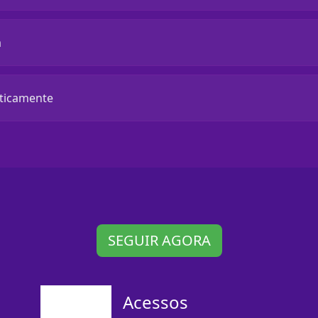
a
aticamente
SEGUIR AGORA
Acessos