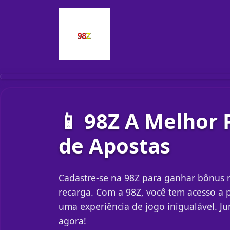
📱 98Z A Melhor
de Apostas
Cadastre-se na 98Z para ganhar bônus 
recarga. Com a 98Z, você tem acesso a 
uma experiência de jogo inigualável. J
agora!